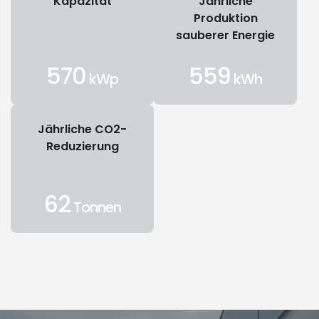
Kapazität
Jährliche
Produktion
sauberer Energie
570
559
kWp
kWh
Jährliche CO2-
Reduzierung
62
Tonnen