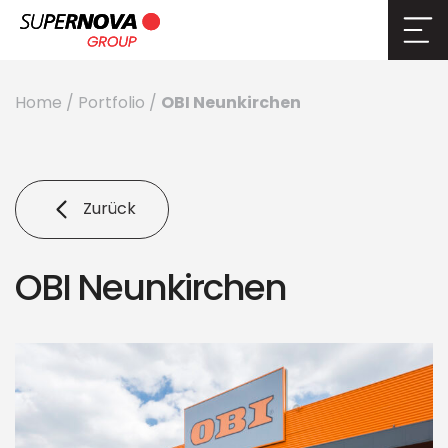
OBI Neunkirchen
Home
/
Portfolio
/
Zurück
OBI Neunkirchen