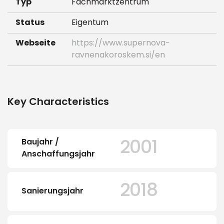
Typ
Fachmarktzentrum
Status
Eigentum
Webseite
https://www.supernova-
ravnenakoroskem.si/en
Key Characteristics
2001
Baujahr /
Anschaffungsjahr
2018
Sanierungsjahr