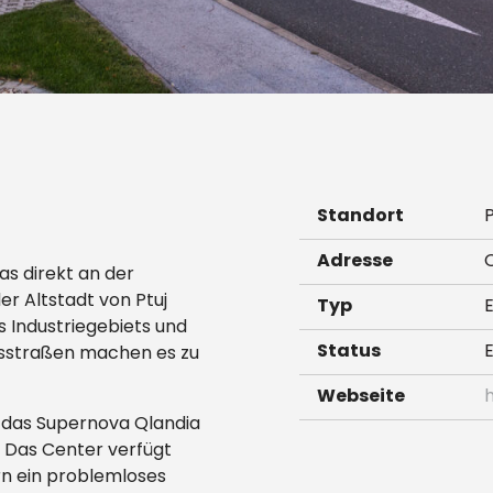
Standort
P
Adresse
as direkt an der
r Altstadt von Ptuj
Typ
s Industriegebiets und
Status
rtsstraßen machen es zu
Webseite
t das Supernova Qlandia
. Das Center verfügt
rn ein problemloses