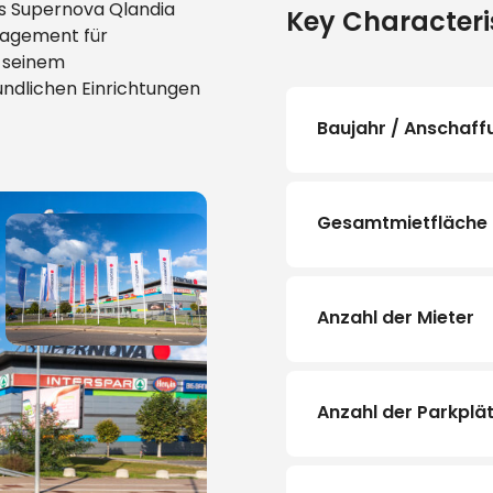
as Supernova Qlandia
Key Characteri
ngagement für
t seinem
undlichen Einrichtungen
Baujahr / Anschaff
Gesamtmietfläche
Anzahl der Mieter
Anzahl der Parkplä