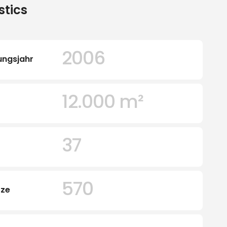
stics
2006
ungsjahr
12.000 m²
37
570
tze