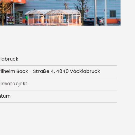
labruck
Wilhelm Bock - Straße 4, 4840 Vöcklabruck
elmietobjekt
ntum