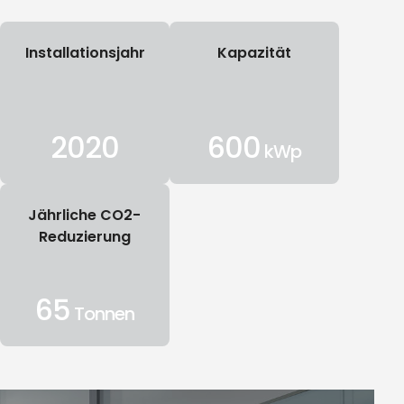
Installationsjahr
Kapazität
2020
600
ge
kWp
Jährliche CO2-
Reduzierung
65
Tonnen