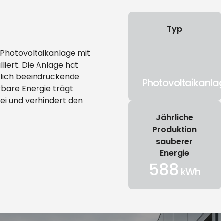
Typ
 Photovoltaikanlage mit
iert. Die Anlage hat
rlich beeindruckende
Photovoltaikanla
rbare Energie trägt
ei und verhindert den
Jährliche
Produktion
sauberer
Energie
588
kWh