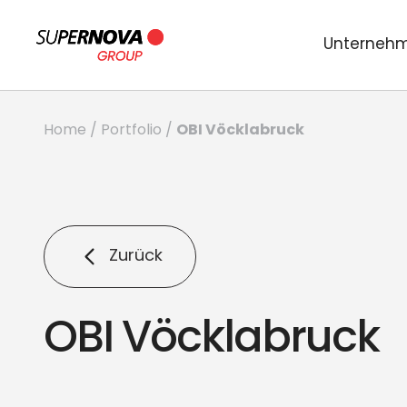
Unterneh
OBI Vöcklabruck
Home
/
Portfolio
/
Zurück
OBI Vöcklabruck