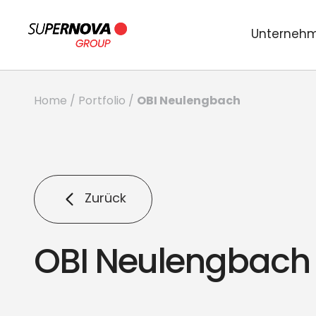
Unterneh
OBI Neulengbach
Home
/
Portfolio
/
Zurück
OBI Neulengbach