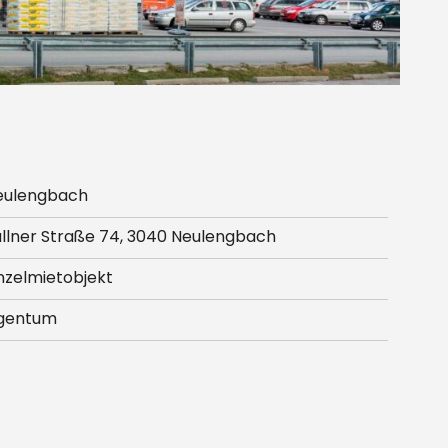
eulengbach
llner Straße 74, 3040 Neulengbach
nzelmietobjekt
igentum