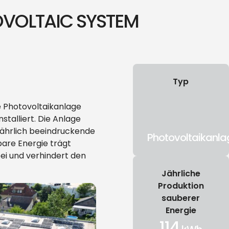
OVOLTAIC SYSTEM
Typ
e Photovoltaikanlage
talliert. Die Anlage
jährlich beeindruckende
Photovoltaikanla
bare Energie trägt
ei und verhindert den
Jährliche
Produktion
sauberer
Energie