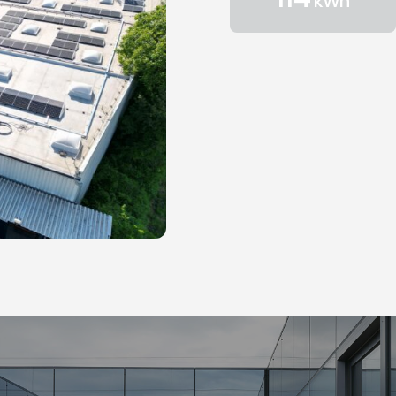
114
kWh