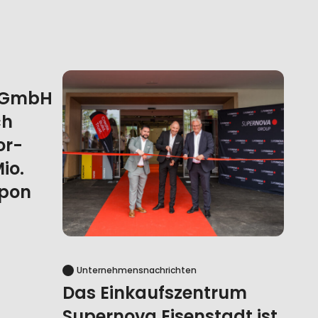
t GmbH
ch
or-
io.
upon
Unternehmensnachrichten
Das Einkaufszentrum