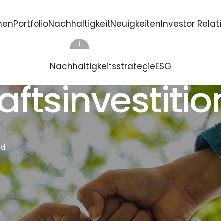
men
Portfolio
Nachhaltigkeit
Neuigkeiten
Investor Relat
Nachhaltigkeitsstrategie
ESG
ftsinvestitio
d.