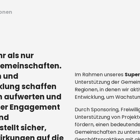
ionen
r als nur
Gemeinschaften.
n und
Supe
Im Rahmen unseres
Unterstützung der Gemeinden
klung schaffen
Regionen, in denen wir akti
n aufwerten und
Entwicklung, um Wachstum
nser Engagement
Durch Sponsoring, Freiwill
und
Unterstützung von Projekte
fördern, einen bedeutenden 
ellt sicher,
Gemeinschaften zu unters
wirkungen auf die