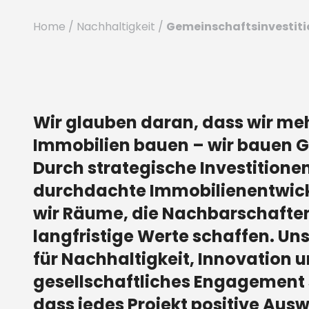
Gemeinschaftsinvestit
Home
/
Nachhaltigkeit
/
Wir glauben daran, dass wir meh
Immobilien bauen – wir bauen 
Durch strategische Investitione
durchdachte Immobilienentwic
wir Räume, die Nachbarschafte
langfristige Werte schaffen. U
für Nachhaltigkeit, Innovation 
gesellschaftliches Engagement st
dass jedes Projekt positive Aus