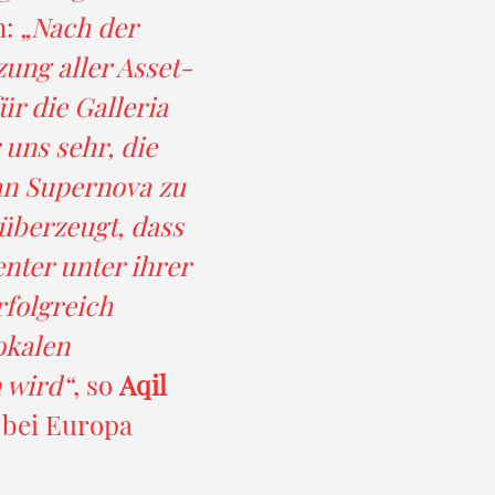
n:
„Nach der
ung aller Asset-
r die Galleria
uns sehr, die
an Supernova zu
überzeugt, dass
nter unter ihrer
rfolgreich
okalen
 wird“
, so
Aqil
 bei Europa