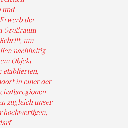
 und
r Erwerb der
im Großraum
Schritt, um
lien nachhaltig
sem Objekt
 etablierten,
dort in einer der
chaftsregionen
en zugleich unser
iv hochwertigen,
darf