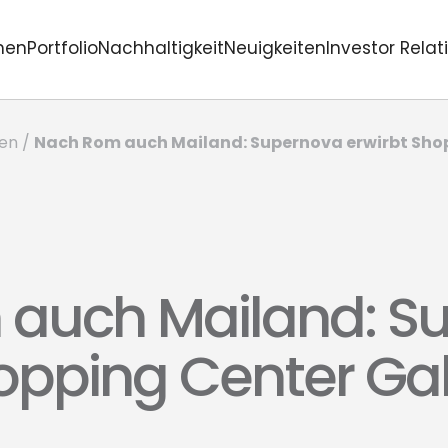
men
Portfolio
Nachhaltigkeit
Neuigkeiten
Investor Relat
Nach Rom auch Mailand: Supernova erwirbt Sho
gen
/
auch Mailand: S
opping Center Gal